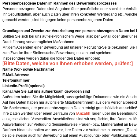
Personenbezogene Daten im Rahmen des Bewerbungsprozesses
Personenbezogene Daten sind Angaben über persönliche oder sachliche Verhältni
Ihr Geburtsdatum, aber auch Daten über Ihren konkreten Werdegang etc., welche m
gebracht werden, sind hingegen keine personenbezogenen Daten.
Grundlagen und Zwecke zur Verarbeitung von personenbezogenen Daten be
Sollten Sie sich bei uns auf elektronischem Wege, also per E-Mail oder über
Durchführung vorvertraglicher Maßnahmen.
Mit dem Absenden einer Bewerbung auf unserer Recruiting-Seite bekunden Sie I
zum Zwecke Ihrer Stellensuche/ Bewerbung nutzen und speichern.
Insbesondere werden dabei die folgenden Daten erhoben:
[Bitte Daten, welche von Ihnen erhoben werden, prüfen:]
Name (Vor- sowie Nachname)
E-Mail-Adresse
Telefonnummer
LinkedIn-Profil (optional)
Kanal, wie Sie auf uns aufmerksam geworden sind
Außerdem haben Sie die Möglichkeit, aussagekräftige Dokumente wie ein Anschr
Auf Ihre Daten haben nur autorisierte Mitarbeiter(innen) aus dem Personalbereich
Die Speicherung der personenbezogenen Daten erfolgt grundsätzlich ausschließli
Ihre Daten werden über einen Zeitraum von
[Anzahl]
Tagen über die Beendigung 
aus gesetzlichen Vorschriften. Anschließend sind wir verpflichtet, Ihre Daten z
Auswertungen zur Verfügung (beispielsweise Frauen- bzw. Männeranteil an Bew
Darüber hinaus behalten wir uns vor, Ihre Daten zur Aufnahme in unseren „Talent
beispielsweise auch für Bewerbung auf einen Ausbildungs- oder Praktikumsplatz.