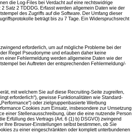
en die Log-Files bei Verdacht auf eine rechtswidrige
atz 2 Satz 2 TDDDG. Erfasst werden allgemein Daten wie der
tempel des Zugriffs auf die Software. Der Umfang dieser
riffsprotokolle beträgt bis zu 7 Tage. Ein Widerspruchsrecht
 zwingend erforderlich, um auf mögliche Probleme bei der
in der Regel Pseudonyme und erlauben daher keine
eten einer Fehlermeldung werden allgemeine Daten wie der
stempel bei Auftreten der entsprechenden Fehlermeldung/-
rät, mit welchem Sie auf diese Recruiting-Seite zugreifen,
gt erforderlich“), gewisse Funktionalitäten wie Standard-
(„Performance“) oder zielgruppenbasierte Werbung
 Performance Cookies zum Einsatz, insbesondere zur Umsetzung
ce einer Stellenausschreibung, über die eine nutzende Person
 die Erfüllung des Vertrags (Art. 6 (1) b) DSGVO) zwingend
er Ihre Browser-Einstellungen selbst bestimmen, ob Sie
ookies zu einer eingeschränkten oder komplett unterbundenen