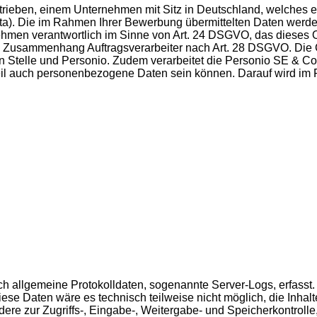
betrieben, einem Unternehmen mit Sitz in Deutschland, welch
ata). Die im Rahmen Ihrer Bewerbung übermittelten Daten werde
ehmen verantwortlich im Sinne von Art. 24 DSGVO, das dieses O
m Zusammenhang Auftragsverarbeiter nach Art. 28 DSGVO. Die Gr
en Stelle und Personio. Zudem verarbeitet die Personio SE & Co
 Teil auch personenbezogene Daten sein können. Darauf wird i
isch allgemeine Protokolldaten, sogenannte Server-Logs, erfas
se Daten wäre es technisch teilweise nicht möglich, die Inhalt
dere zur Zugriffs-, Eingabe-, Weitergabe- und Speicherkontro