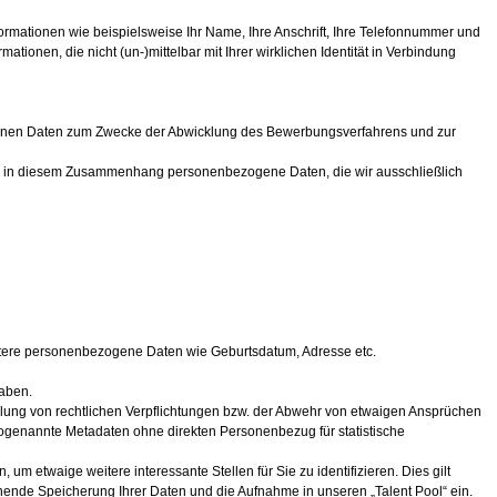
rmationen wie beispielsweise Ihr Name, Ihre Anschrift, Ihre Telefonnummer und
onen, die nicht (un-)mittelbar mit Ihrer wirklichen Identität in Verbindung
ogenen Daten zum Zwecke der Abwicklung des Bewerbungsverfahrens und zur
uns in diesem Zusammenhang personenbezogene Daten, die wir ausschließlich
itere personenbezogene Daten wie Geburtsdatum, Adresse etc.
haben.
llung von rechtlichen Verpflichtungen bzw. der Abwehr von etwaigen Ansprüchen
s sogenannte Metadaten ohne direkten Personenbezug für statistische
 etwaige weitere interessante Stellen für Sie zu identifizieren. Dies gilt
hende Speicherung Ihrer Daten und die Aufnahme in unseren „Talent Pool“ ein.