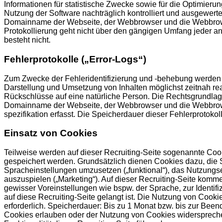
Informationen für statistische Zwecke sowie für die Optimier
Nutzung der Software nachträglich kontrolliert und ausgewert
Domainname der Webseite, der Webbrowser und die Webbrowser
Protokollierung geht nicht über den gängigen Umfang jeder and
besteht nicht.
Fehlerprotokolle („Error-Logs“)
Zum Zwecke der Fehleridentifizierung und -behebung werden so
Darstellung und Umsetzung von Inhalten möglichst zeitnah re
Rückschlüsse auf eine natürliche Person. Die Rechtsgrundlage
Domainname der Webseite, der Webbrowser und die Webbrowser
spezifikation erfasst. Die Speicherdauer dieser Fehlerprotokol
Einsatz von Cookies
Teilweise werden auf dieser Recruiting-Seite sogenannte Cooki
gespeichert werden. Grundsätzlich dienen Cookies dazu, die S
Spracheinstellungen umzusetzen („funktional“), das Nutzungs
auszuspielen („Marketing“). Auf dieser Recruiting-Seite kom
gewisser Voreinstellungen wie bspw. der Sprache, zur Identi
auf diese Recruiting-Seite gelangt ist. Die Nutzung von Cookie
erforderlich. Speicherdauer: Bis zu 1 Monat bzw. bis zur Be
Cookies erlauben oder der Nutzung von Cookies widerspreche