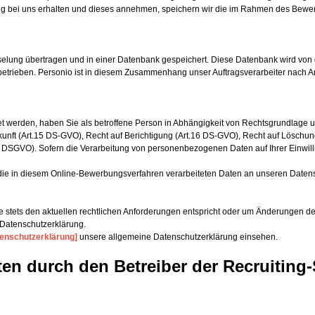
ung bei uns erhalten und dieses annehmen, speichern wir die im Rahmen des Be
elung übertragen und in einer Datenbank gespeichert. Diese Datenbank wird von
 betrieben. Personio ist in diesem Zusammenhang unser Auftragsverarbeiter nach Art
t werden, haben Sie als betroffene Person in Abhängigkeit von Rechtsgrundlage u
nft (Art.15 DS-GVO), Recht auf Berichtigung (Art.16 DS-GVO), Recht auf Löschung
1 DSGVO). Sofern die Verarbeitung von personenbezogenen Daten auf Ihrer Einwilli
die in diesem Online-Bewerbungsverfahren verarbeiteten Daten an unseren Datensch
sie stets den aktuellen rechtlichen Anforderungen entspricht oder um Änderungen
 Datenschutzerklärung.
tenschutzerklärung]
unsere allgemeine Datenschutzerklärung einsehen.
en durch den Betreiber der Recruiting-