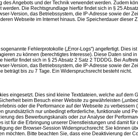
ung des Angebots und der Technik verwendet werden. Zudem könn
et werden. Die Rechtsgrundlage hierfür findet sich in § 25 Abs
-Version, das Betriebssystem, die IP-Adresse sowie der Zeits
eren Webseite im Internet hinaus. Die Speicherdauer dieser Zug
genannte Fehlerprotokolle („Error-Logs“) angefertigt. Dies ist
agieren zu können (berechtigtes Interesse). Diese Daten sind 
 hierfür findet sich in § 25 Absatz 2 Satz 2 TDDDG. Bei Auftr
-Version, das Betriebssystem, die IP-Adresse sowie der Zeit
le beträgt bis zu 7 Tage. Ein Widerspruchsrecht besteht nicht.
es eingesetzt. Dies sind kleine Textdateien, welche auf dem Ge
icherheit beim Besuch einer Website zu gewährleisten („unbedin
erlebnis oder die Performance auf der Webseite zu verbessern 
men grundsätzlich nur unbedingt erforderliche, funktionale und
fizierung des Bewerbungskanals oder zur Analyse der Performan
s ist für die Erbringung unserer Dienstleistungen und damit für
endigung der Browser-Session Widerspruchsrecht: Sie können üb
n möchten. Bitte beachten Sie, dass eine Deaktivierung der C