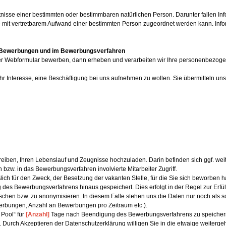
sse einer bestimmten oder bestimmbaren natürlichen Person. Darunter fallen Info
it vertretbarem Aufwand einer bestimmten Person zugeordnet werden kann. Informati
i Bewerbungen und im Bewerbungsverfahren
 unser Webformular bewerben, dann erheben und verarbeiten wir Ihre personenbez
hr Interesse, eine Beschäftigung bei uns aufnehmen zu wollen. Sie übermitteln 
eiben, Ihren Lebenslauf und Zeugnisse hochzuladen. Darin befinden sich ggf. we
 bzw. in das Bewerbungsverfahren involvierte Mitarbeiter Zugriff.
ch für den Zweck, der Besetzung der vakanten Stelle, für die Sie sich beworben 
des Bewerbungsverfahrens hinaus gespeichert. Dies erfolgt in der Regel zur Erfü
u löschen bzw. zu anonymisieren. In diesem Falle stehen uns die Daten nur noch al
erbungen, Anzahl an Bewerbungen pro Zeitraum etc.).
 Pool“ für
[Anzahl]
Tage nach Beendigung des Bewerbungsverfahrens zu speichern, um
 Durch Akzeptieren der Datenschutzerklärung willigen Sie in die etwaige weiterge